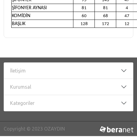
ŞİFONYER
95
143
47
ŞİFONYER AYNASI
81
81
4
KOMİDİN
60
68
47
BAŞLIK
128
172
12
İletişim
Kurumsal
Kategoriler
Copyright © 2023 OZAYDIN