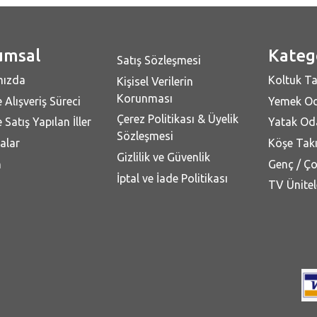
umsal
Kateg
Satış Sözleşmesi
mızda
Koltuk Ta
Kişisel Verilerin
Korunması
 Alışveriş Süreci
Yemek Od
Çerez Politikası & Üyelik
 Satış Yapılan İller
Yatak Oda
Sözleşmesi
alar
Köşe Takı
Gizlilik ve Güvenlik
m
Genç / Ç
İptal ve İade Politikası
TV Ünitel