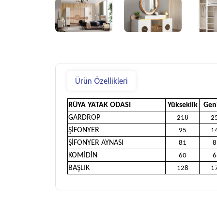
Ürün Özellikleri
RÜYA YATAK ODASI
Yükseklik
Geni
GARDROP
218
2
ŞİFONYER
95
1
ŞİFONYER AYNASI
81
8
KOMİDİN
60
6
BAŞLIK
128
1