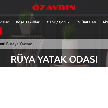
daları
Köşe Takımları
Genç / Çocuk
TV Üniteleri
Aks
RÜYA YATAK ODASI