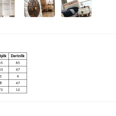
şlik
Derinlik
55
65
43
47
1
4
8
47
72
12