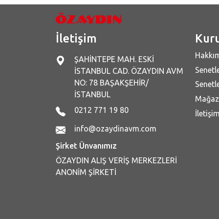
İletişim
Kur
Hakkı
ŞAHİNTEPE MAH. ESKİ
Senetle
İSTANBUL CAD. ÖZAYDIN AVM
NO: 78 BAŞAKŞEHİR/
Senetle
İSTANBUL
Mağaz
0212 771 19 80
İletişi
info@ozaydinavm.com
Şirket Ünvanımız
ÖZAYDIN ALIŞ VERİŞ MERKEZLERİ
ANONİM ŞİRKETİ