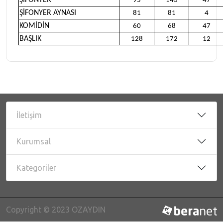
ŞİFONYER
95
143
47
ŞİFONYER AYNASI
81
81
4
KOMİDİN
60
68
47
BAŞLIK
128
172
12
İletişim
Kurumsal
Kategoriler
Copyright © 2023 OZAYDIN