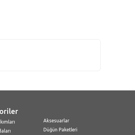
oriler
Aksesuarlar
kımları
Düğün Paketleri
aları