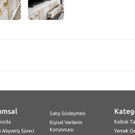
umsal
Kateg
Satış Sözleşmesi
mızda
Koltuk Ta
Kişisel Verilerin
Korunması
 Alışveriş Süreci
Yemek Od